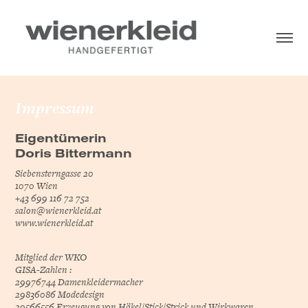
Impressum
Eigentümerin
Doris Bittermann
Siebensterngasse 20
1070 Wien
+43 699 116 72 752
salon@wienerkleid.at
www.wienerkleid.at
Mitglied der
WKO
GISA-Zahlen :
29976744 Damenkleidermacher
29836086 Modedesign
29566556 Erzeugung von Häkel/Stick/Strick und Wirkwaren