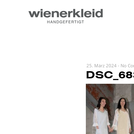
25. März 2024
-
No Co
DSC_68