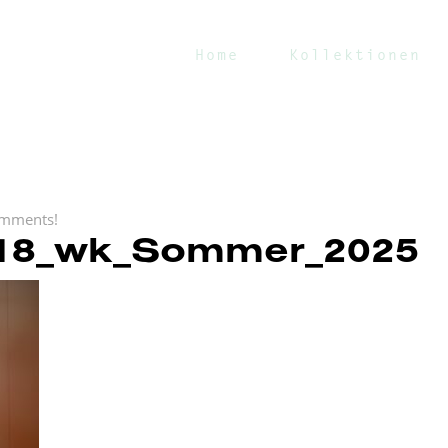
Home
Kollektionen
mments!
18_wk_Sommer_2025