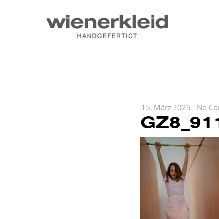
15. März 2025
-
No Co
GZ8_91