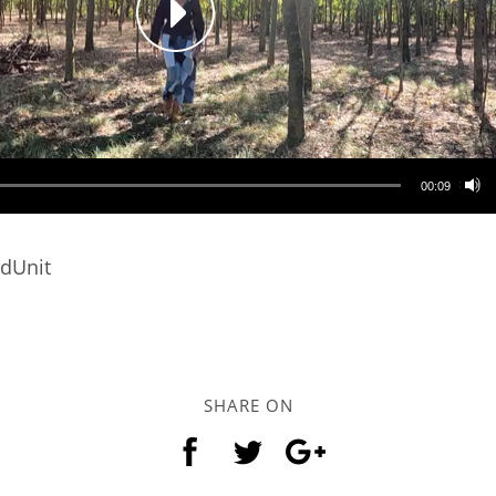
00:09
ndUnit
SHARE ON